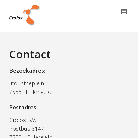
Contact
Bezoekadres:
Industrieplein 1
7553 LL Hengelo
Postadres:
Crolox B.V.
Postbus 8147
7550 KC Hengelo